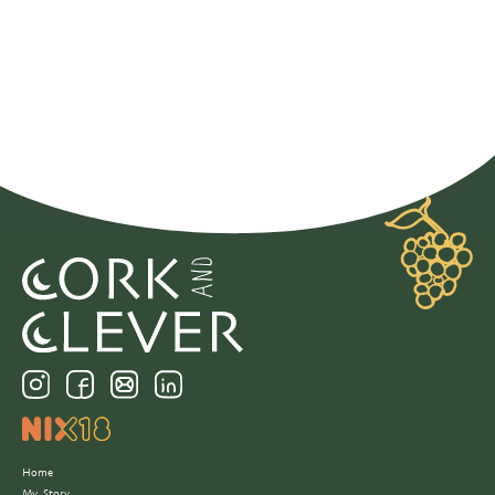
Home
My Story