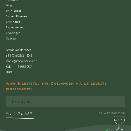
Blog
Wijn Spots
Samen Proeven
E-wijngids
Samenwerken
Ervaringen
Contact
Leonie van der Voet
+31 (0)6 28 21 80 81
leonie@corkandclever.nl
KvK
83982957
BTW
WIJN & LEEFSTIJL TIPS ONTVANGEN VIA DE LEUKSTE
FLESSENPOST!
MELD ME AAN!
Privacy Statement