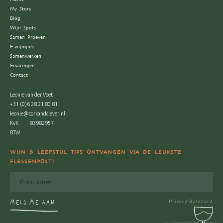
My Story
Blog
Wijn Spots
Samen Proeven
E-wijngids
Samenwerken
Ervaringen
Contact
Leonie van der Voet
+31 (0)6 28 21 80 81
leonie@corkandclever.nl
KvK
83982957
BTW
WIJN & LEEFSTIJL TIPS ONTVANGEN VIA DE LEUKSTE
FLESSENPOST!
MELD ME AAN!
Privacy Statement