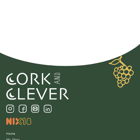
Home
My Story