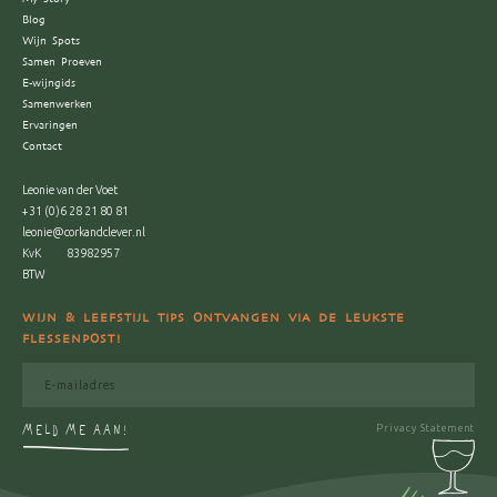
Blog
Wijn Spots
Samen Proeven
E-wijngids
Samenwerken
Ervaringen
Contact
Leonie van der Voet
+31 (0)6 28 21 80 81
leonie@corkandclever.nl
KvK
83982957
BTW
WIJN & LEEFSTIJL TIPS ONTVANGEN VIA DE LEUKSTE
FLESSENPOST!
MELD ME AAN!
Privacy Statement