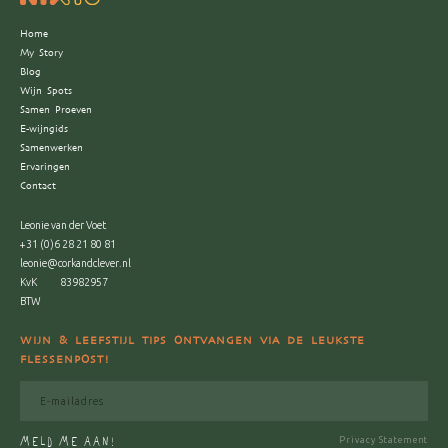
Home
My Story
Blog
Wijn Spots
Samen Proeven
E-wijngids
Samenwerken
Ervaringen
Contact
Leonie van der Voet
+31 (0)6 28 21 80 81
leonie@corkandclever.nl
KvK
83982957
BTW
WIJN & LEEFSTIJL TIPS ONTVANGEN VIA DE LEUKSTE
FLESSENPOST!
MELD ME AAN!
Privacy Statement