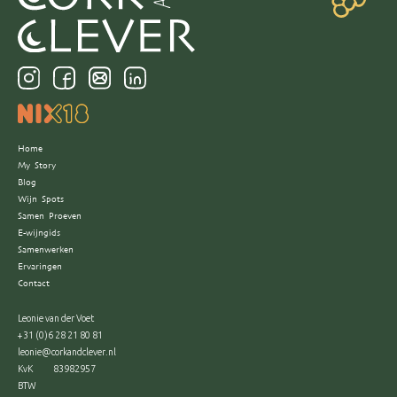
Home
My Story
Blog
Wijn Spots
Samen Proeven
E-wijngids
Samenwerken
Ervaringen
Contact
Leonie van der Voet
+31 (0)6 28 21 80 81
leonie@corkandclever.nl
KvK
83982957
BTW