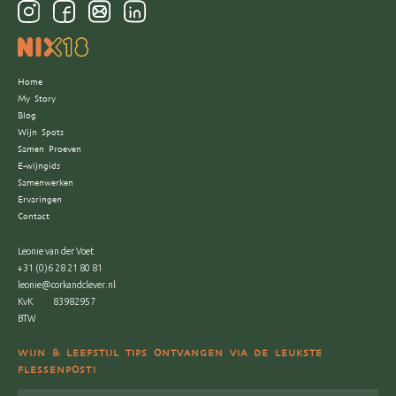
Home
My Story
Blog
Wijn Spots
Samen Proeven
E-wijngids
Samenwerken
Ervaringen
Contact
Leonie van der Voet
+31 (0)6 28 21 80 81
leonie@corkandclever.nl
KvK
83982957
BTW
WIJN & LEEFSTIJL TIPS ONTVANGEN VIA DE LEUKSTE
FLESSENPOST!