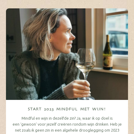
START 2023 MINDFUL MET WIJN!
Mindful en wijn in dezelfde zin? Ja, waar ik op doel is
een ‘gewoon’ voor jezelf creëren rondom wijn drinken. Heb je
net zoals ik geen zin in een algehele drooglegging om 2023