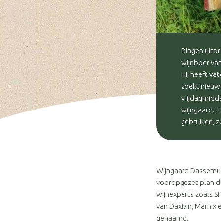
Dingen uitpr
wijnboer van
Hij heeft va
zoekt nieuwe
vrijdagmidd
wijngaard. E
gebruiken, z
Wijngaard Dassemus 
vooropgezet plan dus
wijnexperts zoals S
van Daxivin, Marnix 
genaamd.