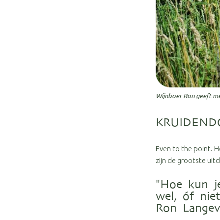
Wijnboer Ron geeft me
KRUIDEND
Even to the point. H
zijn de grootste uit
"Hoe kun je
wel, óf nie
Ron Langev