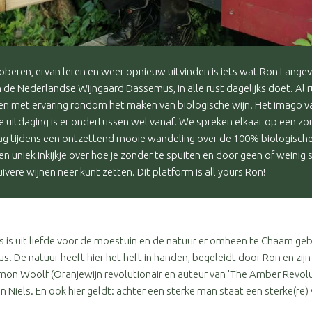
oberen, ervan leren en weer opnieuw uitvinden is iets wat Ron Langev
 de Nederlandse Wijngaard Dassemus, in alle rust dagelijks doet. Al r
ten met ervaring rondom het maken van biologische wijn. Het imago va
 uitdaging is er ondertussen wel vanaf. We spreken elkaar op een z
ag tijdens een ontzettend mooie wandeling over de 100% biologisch
en uniek inkijkje over hoe je zonder te spuiten en door geen of weinig s
uivere wijnen neer kunt zetten. Dit platform is all yours Ron!
is uit liefde voor de moestuin en de natuur er omheen te Chaam ge
. De natuur heeft hier het heft in handen, begeleidt door Ron en zij
imon Woolf (Oranjewijn revolutionair en auteur van 'The Amber Revolu
en Niels. En ook hier geldt: achter een sterke man staat een sterke(re