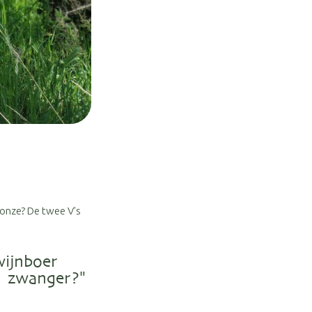
 onze? De twee V's
wijnboer
a zwanger?"