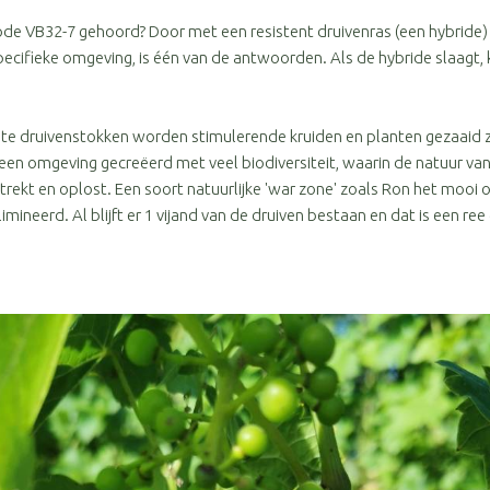
 code VB32-7 gehoord? Door met een resistent druivenras (een hybride)
specifieke omgeving, is één van de antwoorden. Als de hybride slaagt, k
te druivenstokken worden stimulerende kruiden en planten gezaaid 
een omgeving gecreëerd met veel biodiversiteit, waarin de natuur van
ekt en oplost. Een soort natuurlijke 'war zone' zoals Ron het mooi o
imineerd. Al blijft er 1 vijand van de druiven bestaan en dat is een r