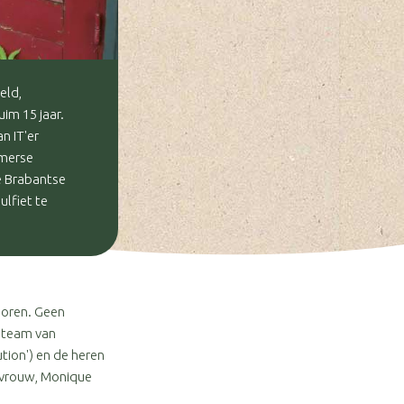
eld,
uim 15 jaar.
n IT'er
omerse
e Brabantse
ulfiet te
boren. Geen
n team van
tion') en de heren
) vrouw, Monique