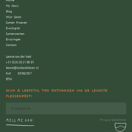
Home
My Story
Blog
Wijn Spots
Samen Proeven
E-wijngids
Samenwerken
Ervaringen
Contact
Leonie van der Voet
+31 (0)6 28 21 80 81
leonie@corkandclever.nl
KvK
83982957
BTW
WIJN & LEEFSTIJL TIPS ONTVANGEN VIA DE LEUKSTE
FLESSENPOST!
MELD ME AAN!
Privacy Statement