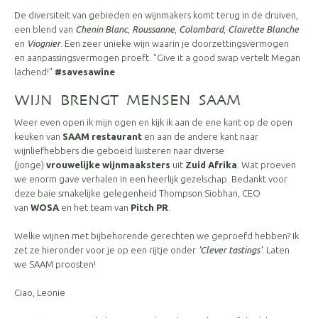
De diversiteit van gebieden en wijnmakers komt terug in de druiven,
een blend van
Chenin Blanc
,
Roussanne
,
Colombard
,
Clairette Blanche
en
Viognier
. Een zeer unieke wijn waarin je doorzettingsvermogen
en aanpassingsvermogen proeft. "Give it a good swap vertelt Megan
lachend!"
#savesawine
WIJN BRENGT MENSEN SAAM
Weer even open ik mijn ogen en kijk ik aan de ene kant op de open
keuken van
SAAM restaurant
en aan de andere kant naar
wijnliefhebbers die geboeid luisteren naar diverse
(jonge)
vrouwelijke wijnmaaksters
uit
Zuid Afrika
. Wat proeven
we enorm gave verhalen in een heerlijk gezelschap. Bedankt voor
deze baie smakelijke gelegenheid Thompson Siobhan, CEO
van
WOSA
en het team van
Pitch PR
.
Welke wijnen met bijbehorende gerechten we geproefd hebben? Ik
zet ze hieronder voor je op een rijtje onder
'Clever tastings'
. Laten
we SAAM proosten!
Ciao, Leonie