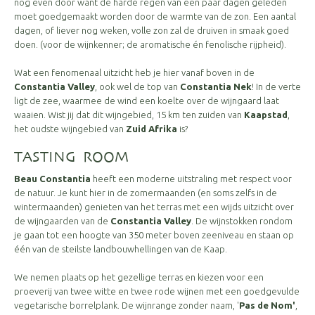
nog even door want de harde regen van een paar dagen geleden
moet goedgemaakt worden door de warmte van de zon. Een aantal
dagen, of liever nog weken, volle zon zal de druiven in smaak goed
doen. (voor de wijnkenner; de aromatische én fenolische rijpheid).
Wat een fenomenaal uitzicht heb je hier vanaf boven in de
Constantia Valley
, ook wel de top van
Constantia Nek
! In de verte
ligt de zee, waarmee de wind een koelte over de wijngaard laat
waaien. Wist jij dat dit wijngebied, 15 km ten zuiden van
Kaapstad
,
het oudste wijngebied van
Zuid Afrika
is?
TASTING ROOM
Beau Constantia
heeft een moderne uitstraling met respect voor
de natuur. Je kunt hier in de zomermaanden (en soms zelfs in de
wintermaanden) genieten van het terras met een wijds uitzicht over
de wijngaarden van de
Constantia Valley
. De wijnstokken rondom
je gaan tot een hoogte van 350 meter boven zeeniveau en staan op
één van de steilste landbouwhellingen van de Kaap.
We nemen plaats op het gezellige terras en kiezen voor een
proeverij van twee witte en twee rode wijnen met een goedgevulde
vegetarische borrelplank. De wijnrange zonder naam, '
Pas de Nom'
,