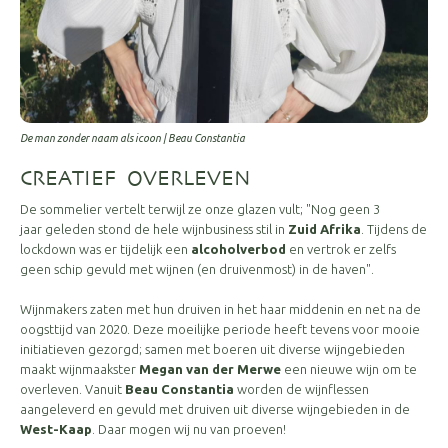
De man zonder naam als icoon | Beau Constantia
CREATIEF OVERLEVEN
De sommelier vertelt terwijl ze onze glazen vult; "Nog geen 3
jaar geleden stond de hele wijnbusiness stil in
Zuid Afrika
. Tijdens de
lockdown was er tijdelijk een
alcoholverbod
en vertrok er zelfs
geen schip gevuld met wijnen (en druivenmost) in de haven".
Wijnmakers zaten met hun druiven in het haar middenin en net na de
oogsttijd van 2020. Deze moeilijke periode heeft tevens voor mooie
initiatieven gezorgd; samen met boeren uit diverse wijngebieden
maakt wijnmaakster
Megan van der Merwe
een nieuwe wijn om te
overleven. Vanuit
Beau Constantia
worden de wijnflessen
aangeleverd en gevuld met druiven uit diverse wijngebieden in de
West-Kaap
. Daar mogen wij nu van proeven!