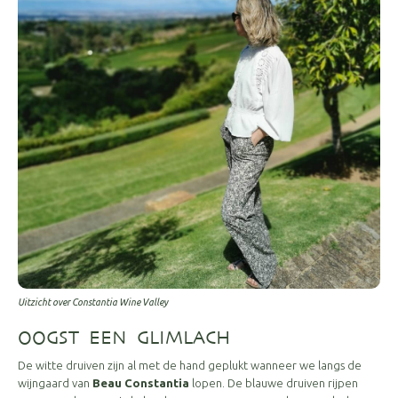
Uitzicht over Constantia Wine Valley
OOGST EEN GLIMLACH
De witte druiven zijn al met de hand geplukt wanneer we langs de
wijngaard van
Beau Constantia
lopen. De blauwe druiven rijpen