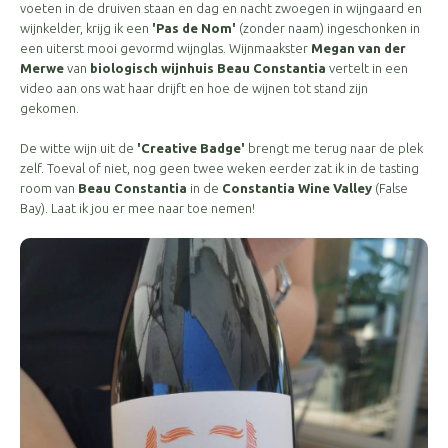
voeten in de druiven staan en dag en nacht zwoegen in wijngaard en
wijnkelder, krijg ik een
'Pas de Nom'
(zonder naam) ingeschonken in
een uiterst mooi gevormd wijnglas. Wijnmaakster
Megan van der
Merwe
van
biologisch
wijnhuis Beau Constantia
vertelt in een
video aan ons wat haar drijft en hoe de wijnen tot stand zijn
gekomen.
De witte wijn uit de
'Creative Badge'
brengt me terug naar de plek
zelf. Toeval of niet, nog geen twee weken eerder zat ik in de tasting
room van
Beau Constantia
in de
Constantia Wine Valley
(False
Bay). Laat ik jou er mee naar toe nemen!