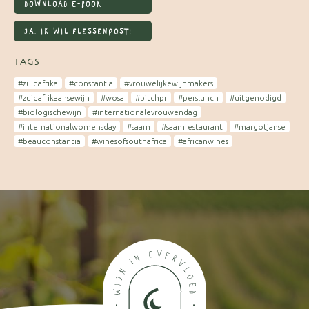
DOWNLOAD E-BOOK
JA, IK WIL FLESSENPOST!
TAGS
#zuidafrika
#constantia
#vrouwelijkewijnmakers
#zuidafrikaansewijn
#wosa
#pitchpr
#perslunch
#uitgenodigd
#biologischewijn
#internationalevrouwendag
#internationalwomensday
#saam
#saamrestaurant
#margotjanse
#beauconstantia
#winesofsouthafrica
#africanwines