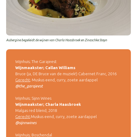
Aubergine begeleidt de wijnen van Charla Haasbroek en Zinaschke Steyn
Wijnhuis; The Garajeest
Wijnmaakster; Callan Williams
Bruce (ja, DE Bruce van de muziek!) Cabernet Franc, 2016
Gerecht
; Muskus eend, curry, zoete aardappel
@the_garajeest
Wijnhuis; Sijnn Wines
Wijnmaakster; Charla Haasbroek
Malgas red blend, 2018
Gerecht
;Muskus eend, curry, zoete aardappel
@sijnnwines
Wijnhuis; Boschendal