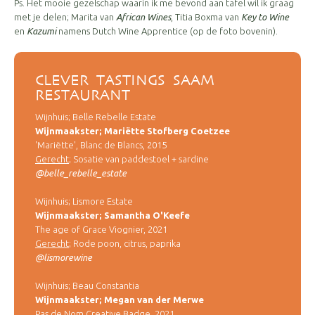
Ps. Het mooie gezelschap waarin ik me bevond aan tafel wil ik graag
met je delen; Marita van
African Wines
, Titia Boxma van
Key to Wine
en
Kazumi
namens Dutch Wine Apprentice (op de foto bovenin).
CLEVER TASTINGS SAAM
RESTAURANT
Wijnhuis; Belle Rebelle Estate
Wijnmaakster; Mariëtte Stofberg Coetzee
'Mariëtte', Blanc de Blancs, 2015
Gerecht
; Sosatie van paddestoel + sardine
@belle_rebelle_estate
Wijnhuis; Lismore Estate
Wijnmaakster; Samantha O'Keefe
The age of Grace Viognier, 2021
Gerecht
; Rode poon, citrus, paprika
@lismorewine
Wijnhuis; Beau Constantia
Wijnmaakster; Megan van der Merwe
Pas de Nom Creative Badge, 2021