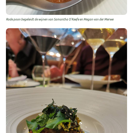
Rode poon begeleidt de wijnen van Samantha O'Keefe en Megan van der Merwe