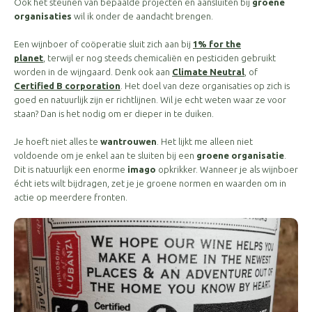
Ook het steunen van bepaalde projecten en aansluiten bij
groene
organisaties
wil ik onder de aandacht brengen.
Een wijnboer of coöperatie sluit zich aan bij
1% for the
planet
, terwijl er nog steeds chemicaliën en pesticiden gebruikt
worden in de wijngaard. Denk ook aan
Climate Neutral
, of
Certified B corporation
. Het doel van deze organisaties op zich is
goed en natuurlijk zijn er richtlijnen. Wil je echt weten waar ze voor
staan? Dan is het nodig om er dieper in te duiken.
Je hoeft niet alles te
wantrouwen
. Het lijkt me alleen niet
voldoende om je enkel aan te sluiten bij een
groene organisatie
.
Dit is natuurlijk een enorme
imago
opkrikker. Wanneer je als wijnboer
écht iets wilt bijdragen, zet je je groene normen en waarden om in
actie op meerdere fronten.