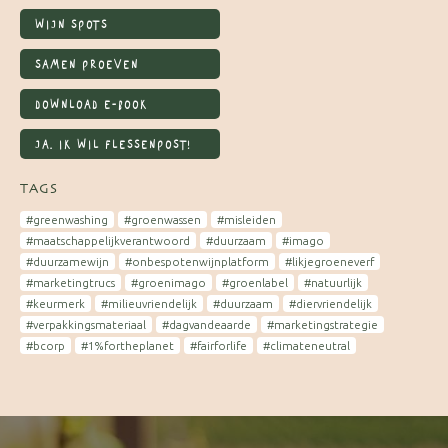
WIJN SPOTS
SAMEN PROEVEN
DOWNLOAD E-BOOK
JA, IK WIL FLESSENPOST!
TAGS
#greenwashing
#groenwassen
#misleiden
#maatschappelijkverantwoord
#duurzaam
#imago
#duurzamewijn
#onbespotenwijnplatform
#likjegroeneverf
#marketingtrucs
#groenimago
#groenlabel
#natuurlijk
#keurmerk
#milieuvriendelijk
#duurzaam
#diervriendelijk
#verpakkingsmateriaal
#dagvandeaarde
#marketingstrategie
#bcorp
#1%fortheplanet
#fairforlife
#climateneutral