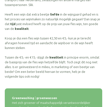
transport naar Nederland, belastingen en andere marges van
tussenpersonen. Slik.
Heeft een wijn dat extra beetje
liefde
in de wijngaard gehad en is
het proces van wijnmaken zo natuurlijk mogelijk gegaan? Dan snap je
dat
tijd
juist invloed heeft op de prijs van jouw fles wijn, ten goede
van de
kwaliteit
.
Koop je dus een fles wijn tussen €2,50 en €5,- kun je je terecht
afvragen hoeveel tijd en aandacht de wijnboer in de wijn heeft
kunnen steken.
Tussen de €5,- en €15,- stijgt de
kwaliteit
in principe enorm, omdat
de basisprijs van de fles wijn hetzelfde blijft. Toch zegt dit nog niet
alles. Is er geïnvesteerd in milieu, in marketing of een beetje van
beide? Om een beter beeld hiervan te vormen, heb je de
volgende tips ook nodig!
Greenwashing
|
groenwassen
Het zich groener of maatschappelijk verantwoordelijker