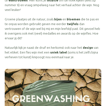
te
wantrouwen
. Hier komt je
intuïtie
om de hoek kijken (lees tip
nummer 6) en vraag simpelweg naar het verhaal achter de wijn. Nog
veel leuker!
Groene plaatjes uit de natuur, zoals
bijen
en
bloemen
die te pas en
te onpas worden gebruikt geven me eerder
twijfels
dan
vertrouwen of de wijn wel bij mij en mijn leefstijl past. Dit gevoel heb
ik overigens ook met (veel) medailles en awards op de wijnfles. Hoe
ervaar jij dit?
Natuurlijk kijk je naast de druif en herkomst ook naar het
design
van
het etiket. Een fles wijn met een
uniek label
(soms is het zelfs bijna
verheven tot kunst) knipoogt nou eenmaal naar je.