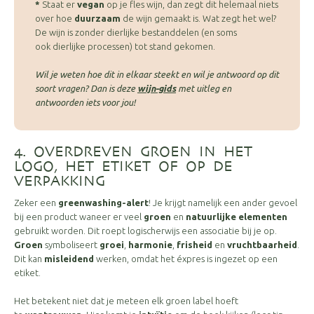
*
Staat er
vegan
op je fles wijn, dan zegt dit helemaal niets
over hoe
duurzaam
de wijn gemaakt is. Wat zegt het wel?
De wijn is zonder dierlijke bestanddelen (en soms
ook dierlijke processen) tot stand gekomen.
Wil je weten hoe dit in elkaar steekt en wil je antwoord op dit
soort vragen? Dan is deze
wijn-gids
met uitleg en
antwoorden iets voor jou!
4. OVERDREVEN GROEN IN HET
LOGO, HET ETIKET OF OP DE
VERPAKKING
Zeker een
greenwashing-alert
! Je krijgt namelijk een ander gevoel
bij een product waneer er veel
groen
en
natuurlijke elementen
gebruikt worden. Dit roept logischerwijs een associatie bij je op.
Groen
symboliseert
groei
,
harmonie
,
frisheid
en
vruchtbaarheid
.
Dit kan
misleidend
werken, omdat het éxpres is ingezet op een
etiket.
Het betekent niet dat je meteen elk groen label hoeft