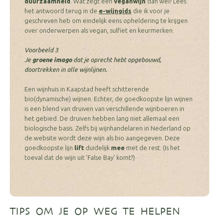
duurzaamheid
. Wat zegt een
veganwijn
dan wel? Lees
het antwoord terug in de
e-wijngids
die ik voor je
geschreven heb om eindelijk eens opheldering te krijgen
over onderwerpen als vegan, sulfiet en keurmerken.
Voorbeeld 3
Je
groene imago
dat je oprecht hebt opgebouwd,
doortrekken in alle wijnlijnen.
Een wijnhuis in Kaapstad heeft schitterende
bio(dynamische) wijnen. Echter, de goedkoopste lijn wijnen
is een blend van druiven van verschillende wijnboeren in
het gebied. De druiven hebben lang niet allemaal een
biologische basis. Zelfs bij wijnhandelaren in Nederland op
de website wordt deze wijn als bio aangegeven. Deze
goedkoopste lijn
lift
duidelijk
mee
met de rest. (Is het
toeval dat de wijn uit 'False Bay' komt?)
TIPS OM JE OP WEG TE HELPEN