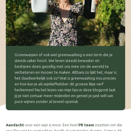
Groenwassen of ook wel greenwashing is een term die je
steeds vaker hoort. We leven steeds bewuster en
bedrijven doen gezellig met ons mee om de wereld te
verbeteren en mooier te maken. Althans zo lijkt het, maar is
het daadwerkelijk ook zo? Wat is greenwashing nou precies
en hoe kun je als wijnliefhebber dit groene likje verf
herkennen? Na het lezen van mijn tips in deze blogpost laat
jij je niet zomaar meer misleiden en geniet je juist wél van
pure wijnen zonder al teveel opsmuk.
Aandacht
voor een wijn is mooi. Een heel
PR team
inzetten om die
ene fles wijn te vermarkten, heeft al wat minder charme. Soms is dit