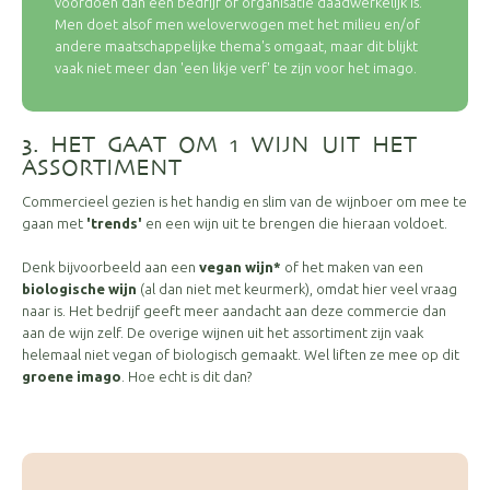
voordoen dan een bedrijf of organisatie daadwerkelijk is.
Men doet alsof men weloverwogen met het milieu en/of
andere maatschappelijke thema's omgaat, maar dit blijkt
vaak niet meer dan 'een likje verf' te zijn voor het imago.
3. HET GAAT OM 1 WIJN UIT HET
ASSORTIMENT
Commercieel gezien is het handig en slim van de wijnboer om mee te
gaan met
'trends'
en een wijn uit te brengen die hieraan voldoet.
Denk bijvoorbeeld aan een
vegan wijn*
of het maken van een
biologische wijn
(al dan niet met keurmerk), omdat hier veel vraag
naar is. Het bedrijf geeft meer aandacht aan deze commercie dan
aan de wijn zelf. De overige wijnen uit het assortiment zijn vaak
helemaal niet vegan of biologisch gemaakt. Wel liften ze mee op dit
groene imago
. Hoe echt is dit dan?