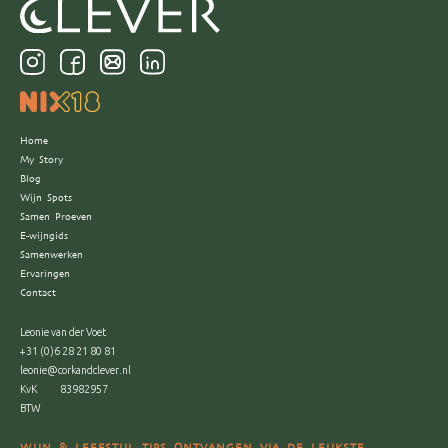
Home
My Story
Blog
Wijn Spots
Samen Proeven
E-wijngids
Samenwerken
Ervaringen
Contact
Leonie van der Voet
+31 (0)6 28 21 80 81
leonie@corkandclever.nl
KvK
83982957
BTW
WIJN & LEEFSTIJL TIPS ONTVANGEN VIA DE LEUKSTE