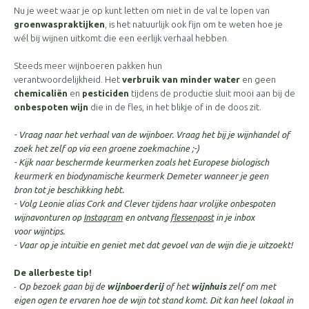
Nu je weet waar je op kunt letten om niet in de val te lopen van
groenwaspraktijken
, is het natuurlijk ook fijn om te weten hoe je
wél bij wijnen uitkomt die een eerlijk verhaal hebben.
Steeds meer wijnboeren pakken hun
verantwoordelijkheid. Het
verbruik van minder water
en geen
chemicaliën
en
pesticiden
tijdens de productie sluit mooi aan bij de
onbespoten wijn
die in de fles, in het blikje of in de doos zit.
- Vraag naar het verhaal van de wijnboer. Vraag het bij je wijnhandel of
zoek het zelf op via een groene zoekmachine ;-)
- Kijk naar beschermde keurmerken zoals het Europese biologisch
keurmerk en biodynamische keurmerk Demeter wanneer je geen
bron tot je beschikking hebt.
- Volg Leonie alias Cork and Clever tijdens haar vrolijke onbespoten
wijnavonturen op
Instagram
en ontvang
flessenpost
in je inbox
voor wijntips.
- Vaar op je intuïtie en geniet met dat gevoel van de wijn die je uitzoekt!
De allerbeste tip!
-
Op bezoek gaan bij de
wijnboerderij
of het
wijnhuis
zelf om met
eigen ogen te ervaren hoe de wijn tot stand komt. Dit kan heel lokaal in