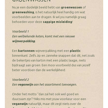
Nu je een duidelijk beeld hebt van
groenwassen
of
greenwashing
, is het natuurlijk heel handig om wat
voorbeelden aan te dragen. Ik wil jou namelijk graag
behoeden voor deze
sappige misleiding
!
Voorbeeld 1
Een welbekende keten, komt met een nieuwe
wijnverpakking
.
Een
kartonnen
wijnverpakking met een
plastic
binnenkant. Zelfs Jip en Janneke snappen dat dit, net zoals
de bekertjes van karton met een plastic laagje, niets
bijdraagt aan groen. Een mooi voorbeeld dus van jezelf
beter voordoen dan de werkelijkheid.
Voorbeeld 2
Een
veganwijn
aan het assortiment toevoegen.
Onder het motto "dan zal het ook wel goed en
duurzaam zijn"? Niks mis met jouw voorkeur voor een
veganwijn
natuurlijk, maar dit zegt niets over de