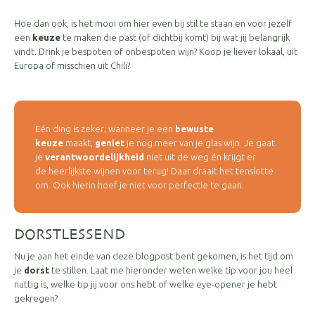
Hoe dan ook, is het mooi om hier even bij stil te staan en voor jezelf
een
keuze
te maken die past (of dichtbij komt) bij wat jij belangrijk
vindt. Drink je bespoten of onbespoten wijn? Koop je liever lokaal, uit
Europa of misschien uit Chili?
Eén ding is zeker; wanneer je een
bewuste
keuze
maakt,
geniet
je nog meer van je glas wijn. Je gaat
je
verantwoordelijkheid
niet uit de weg én krijgt er
de heerlijkste wijnen voor terug! Daar draait het tenslotte
om. Ook hierin hoef je niet voor perfectie te gaan.
DORSTLESSEND
Nu je aan het einde van deze blogpost bent gekomen, is het tijd om
je
dorst
te stillen. Laat me hieronder weten welke tip voor jou heel
nuttig is, welke tip jij voor ons hebt of welke eye-opener je hebt
gekregen?