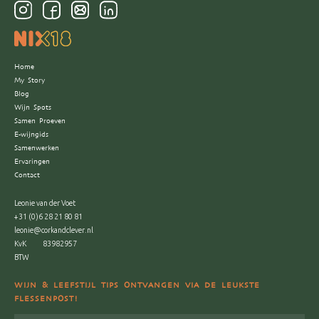
Home
My Story
Blog
Wijn Spots
Samen Proeven
E-wijngids
Samenwerken
Ervaringen
Contact
Leonie van der Voet
+31 (0)6 28 21 80 81
leonie@corkandclever.nl
KvK
83982957
BTW
WIJN & LEEFSTIJL TIPS ONTVANGEN VIA DE LEUKSTE
FLESSENPOST!